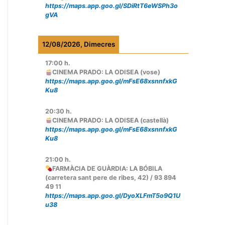
https://maps.app.goo.gl/SDiRtT6eWSPh3o
gVA
12/08/2026, Dimecres
17:00
h.
CINEMA PRADO: LA ODISEA (vose)
https://maps.app.goo.gl/mFsE68xsnnfxkG
Ku8
20:30
h.
CINEMA PRADO: LA ODISEA (castellà)
https://maps.app.goo.gl/mFsE68xsnnfxkG
Ku8
21:00
h.
FARMÀCIA DE GUÀRDIA: LA BÓBILA
(carretera sant pere de ribes, 42) / 93 894
49 11
https://maps.app.goo.gl/DyoXLFmT5o9Q1U
u38