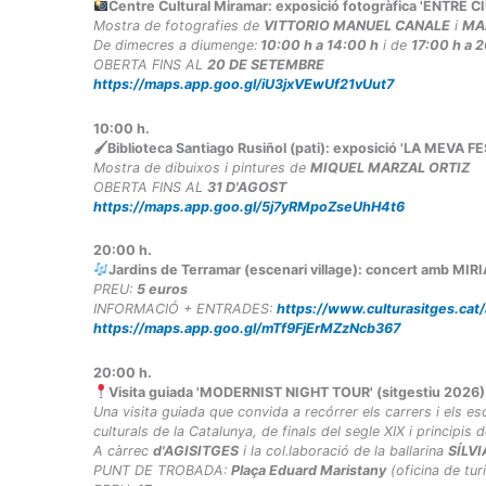
Centre Cultural Miramar: exposició fotogràfica 'ENTR
Mostra de fotografies de
VITTORIO MANUEL CANALE
i
MA
De dimecres a diumenge:
10:00 h a 14:00 h
i de
17:00 h a 
OBERTA FINS AL
20 DE SETEMBRE
https://maps.app.goo.gl/iU3jxVEwUf21vUut7
10:00
h.
🖌Biblioteca Santiago Rusiñol (pati): exposició 'LA MEVA 
Mostra de dibuixos i pintures de
MIQUEL MARZAL ORTIZ
OBERTA FINS AL
31 D'AGOST
https://maps.app.goo.gl/5j7yRMpoZseUhH4t6
20:00
h.
Jardins de Terramar (escenari village): concert amb M
PREU:
5 euros
INFORMACIÓ + ENTRADES:
https://www.culturasitges.cat
https://maps.app.goo.gl/mTf9FjErMZzNcb367
20:00
h.
Visita guiada 'MODERNIST NIGHT TOUR' (sitgestiu 2026)
Una visita guiada que convida a recórrer els carrers i els e
culturals de la Catalunya, de finals del segle XIX i principis d
A càrrec
d'AGISITGES
i la col.laboració de la ballarina
SÍLV
PUNT DE TROBADA:
Plaça Eduard Maristany
(oficina de tur