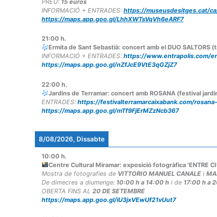
PREU:
15 euros
INFORMACIÓ + ENTRADES:
https://museusdesitges.cat/ca
https://maps.app.goo.gl/LhhXWTsVqVh6eARF7
21:00
h.
Ermita de Sant Sebastià: concert amb el DUO SALTORS (tri
INFORMACIÓ + ENTRADES:
https://www.entrapolis.com/ent
https://maps.app.goo.gl/nZfJcE9VtE3qGZjZ7
22:00
h.
Jardins de Terramar: concert amb ROSANA (festival jard
ENTRADES:
https://festivalterramarcaixabank.com/rosana
https://maps.app.goo.gl/mTf9FjErMZzNcb367
8/08/2026, Dissabte
10:00
h.
Centre Cultural Miramar: exposició fotogràfica 'ENTR
Mostra de fotografies de
VITTORIO MANUEL CANALE
i
MA
De dimecres a diumenge:
10:00 h a 14:00 h
i de
17:00 h a 
OBERTA FINS AL
20 DE SETEMBRE
https://maps.app.goo.gl/iU3jxVEwUf21vUut7