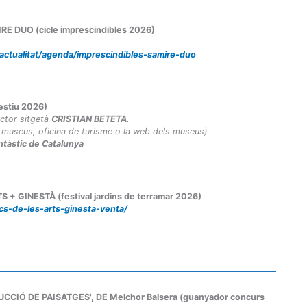
IRE DUO (cicle imprescindibles 2026)
/actualitat/agenda/imprescindibles-samire-duo
estiu 2026)
ector sitgetà
CRISTIAN BETETA
.
s museus, oficina de turisme o la web dels museus)
ntàstic de Catalunya
 + GINESTÀ (festival jardins de terramar 2026)
ics-de-les-arts-ginesta-venta/
RUCCIÓ DE PAISATGES', DE Melchor Balsera (guanyador concurs