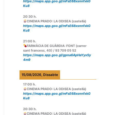
https://maps.app.goo.gl/mFsE68xsnnfxkG
Ku8
20:30
h.
CINEMA PRADO: LA ODISEA (castellà)
https://maps.app.goo.gl/mFsE68xsnnfxkG
Ku8
21:00
h.
FARMÀCIA DE GUÀRDIA: FONT (carrer
sant francesc, 40) / 93 709 05 52
https://maps.app.goo.gl/gpna6ApHaYyxSy
4m9
15/08/2026, Dissabte
17:00
h.
CINEMA PRADO: LA ODISEA (castellà)
https://maps.app.goo.gl/mFsE68xsnnfxkG
Ku8
20:30
h.
CINEMA PRADO: LA ODISEA (castellà)