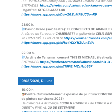
PREUS:
15 euros
(anticipada) /
20 euros
(mateix dia del con
ENTRADES:
https://vivetix.com/ca/entradas-kanan-rossy
Organitza:
SITGES JAZZ LAB
https://maps.app.goo.gl/DJw2GZgMF8UC3pnR9
21:00
h.
Casino Prado (saló teatre): EL CONCIERTO DE ARANJUEZ 
A càrrec de l'orquetra
CAMERART
i el guitarrista
CELIL REF
INFORMACIÓ + ENTRADES:
https://www.entrapolis.com/en
https://maps.app.goo.gl/eFkz4AXX1f2UunZdA
22:00
h.
Jardins de Terramar: concert THIS IS MICHAEL (festival 
ENTRADES:
https://festivalterramarcaixabank.com/this-is
https://maps.app.goo.gl/mTf9FjErMZzNcb367
10/08/2026, Dilluns
10:00
h.
Centre Cultural Miramar: exposició de piuntura 'CONST
de pintura sanvisens 2025)
De dimecres a diumenge:
10:00 h a 14:00 h
i de
17:00 h a 
OBERTA FINS AL
20 DE SETEMBRE