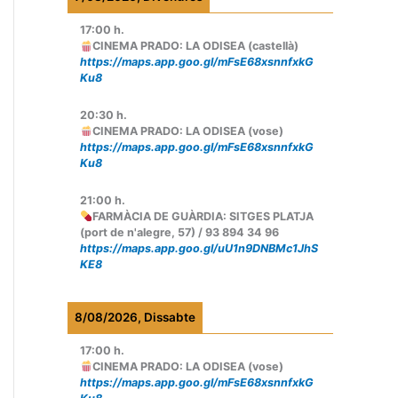
17:00
h.
CINEMA PRADO: LA ODISEA (castellà)
https://maps.app.goo.gl/mFsE68xsnnfxkG
Ku8
20:30
h.
CINEMA PRADO: LA ODISEA (vose)
https://maps.app.goo.gl/mFsE68xsnnfxkG
Ku8
21:00
h.
FARMÀCIA DE GUÀRDIA: SITGES PLATJA
(port de n'alegre, 57) / 93 894 34 96
https://maps.app.goo.gl/uU1n9DNBMc1JhS
KE8
8/08/2026, Dissabte
17:00
h.
CINEMA PRADO: LA ODISEA (vose)
https://maps.app.goo.gl/mFsE68xsnnfxkG