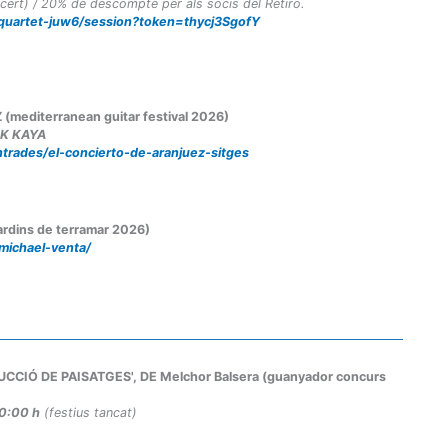
cert) / 20% de descompte per als socis del Retiro.
-quartet-juw6/session?token=thycj3SgofY
(mediterranean guitar festival 2026)
IK KAYA
trades/el-concierto-de-aranjuez-sitges
jardins de terramar 2026)
-michael-venta/
RUCCIÓ DE PAISATGES', DE Melchor Balsera (guanyador concurs
20:00 h
(festius tancat)