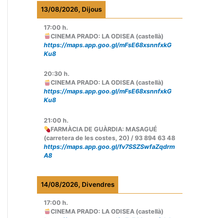
13/08/2026, Dijous
17:00
h.
CINEMA PRADO: LA ODISEA (castellà)
https://maps.app.goo.gl/mFsE68xsnnfxkG
Ku8
20:30
h.
CINEMA PRADO: LA ODISEA (castellà)
https://maps.app.goo.gl/mFsE68xsnnfxkG
Ku8
21:00
h.
FARMÀCIA DE GUÀRDIA: MASAGUÉ
(carretera de les costes, 20) / 93 894 63 48
https://maps.app.goo.gl/fv7SSZSwfaZqdrm
A8
14/08/2026, Divendres
17:00
h.
CINEMA PRADO: LA ODISEA (castellà)