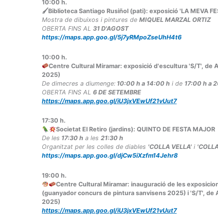
10:00
h.
🖌Biblioteca Santiago Rusiñol (pati): exposició 'LA MEVA 
Mostra de dibuixos i pintures de
MIQUEL MARZAL ORTIZ
OBERTA FINS AL
31 D'AGOST
https://maps.app.goo.gl/5j7yRMpoZseUhH4t6
10:00
h.
Centre Cultural Miramar: exposició d'escultura 'S/T', de
2025)
De dimecres a diumenge:
10:00 h a 14:00 h
i de
17:00 h a 
OBERTA FINS AL
6 DE SETEMBRE
https://maps.app.goo.gl/iU3jxVEwUf21vUut7
17:30
h.
Societat El Retiro (jardins): QUINTO DE FESTA MAJOR
De les
17:30 h
a les
21:30 h
Organitzat per les colles de diables
'COLLA VELLA'
i
'COLLA
https://maps.app.goo.gl/djCw5iXzfm14Jehr8
19:00
h.
Centre Cultural Miramar: inauguració de les exposic
(guanyador concurs de pintura sanvisens 2025) i 'S/T', de
2025)
https://maps.app.goo.gl/iU3jxVEwUf21vUut7