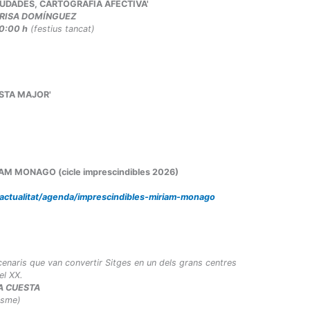
E CIUDADES, CARTOGRAFÍA AFECTIVA'
RISA DOMÍNGUEZ
20:00 h
(festius tancat)
FESTA MAJOR'
IRIAM MONAGO (cicle imprescindibles 2026)
/actualitat/agenda/imprescindibles-miriam-monago
scenaris que van convertir Sitges en un dels grans centres
el XX.
IA CUESTA
isme)