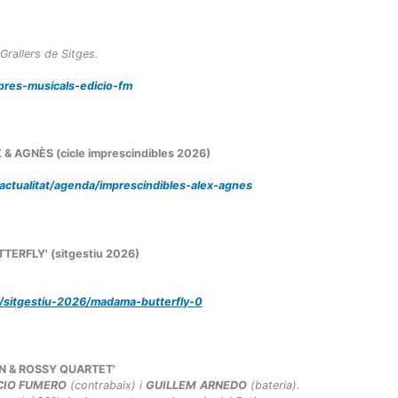
 Grallers de Sitges.
pres-musicals-edicio-fm
X & AGNÈS (cicle imprescindibles 2026)
/actualitat/agenda/imprescindibles-alex-agnes
TTERFLY' (sitgestiu 2026)
a/sitgestiu-2026/madama-butterfly-0
ANAN & ROSSY QUARTET'
CIO FUMERO
(contrabaix) i
GUILLEM
ARNEDO
(bateria).