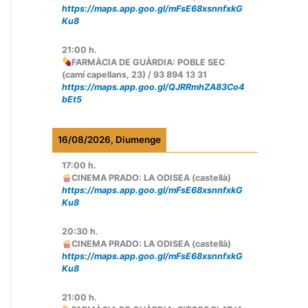
https://maps.app.goo.gl/mFsE68xsnnfxkG
Ku8
21:00
h.
FARMÀCIA DE GUÀRDIA: POBLE SEC
(camí capellans, 23) / 93 894 13 31
https://maps.app.goo.gl/QJRRmhZA83Co4
bEt5
16/08/2026, Diumenge
17:00
h.
CINEMA PRADO: LA ODISEA (castellà)
https://maps.app.goo.gl/mFsE68xsnnfxkG
Ku8
20:30
h.
CINEMA PRADO: LA ODISEA (castellà)
https://maps.app.goo.gl/mFsE68xsnnfxkG
Ku8
21:00
h.