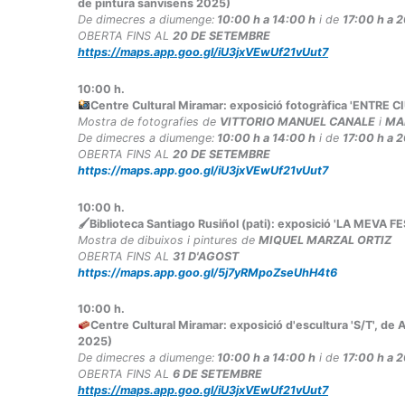
de pintura sanvisens 2025)
De dimecres a diumenge:
10:00 h a 14:00 h
i de
17:00 h a 
OBERTA FINS AL
20 DE SETEMBRE
https://maps.app.goo.gl/iU3jxVEwUf21vUut7
10:00
h.
Centre Cultural Miramar: exposició fotogràfica 'ENTR
Mostra de fotografies de
VITTORIO MANUEL CANALE
i
MA
De dimecres a diumenge:
10:00 h a 14:00 h
i de
17:00 h a 
OBERTA FINS AL
20 DE SETEMBRE
https://maps.app.goo.gl/iU3jxVEwUf21vUut7
10:00
h.
🖌Biblioteca Santiago Rusiñol (pati): exposició 'LA MEVA 
Mostra de dibuixos i pintures de
MIQUEL MARZAL ORTIZ
OBERTA FINS AL
31 D'AGOST
https://maps.app.goo.gl/5j7yRMpoZseUhH4t6
10:00
h.
Centre Cultural Miramar: exposició d'escultura 'S/T', de
2025)
De dimecres a diumenge:
10:00 h a 14:00 h
i de
17:00 h a 
OBERTA FINS AL
6 DE SETEMBRE
https://maps.app.goo.gl/iU3jxVEwUf21vUut7