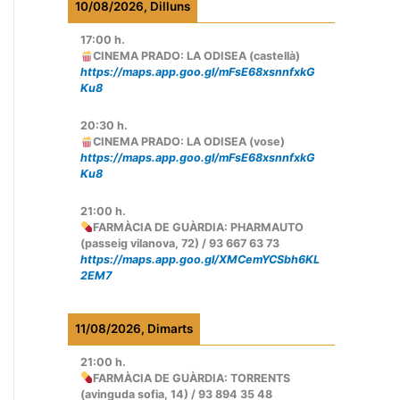
10/08/2026, Dilluns
17:00
h.
CINEMA PRADO: LA ODISEA (castellà)
https://maps.app.goo.gl/mFsE68xsnnfxkG
Ku8
20:30
h.
CINEMA PRADO: LA ODISEA (vose)
https://maps.app.goo.gl/mFsE68xsnnfxkG
Ku8
21:00
h.
FARMÀCIA DE GUÀRDIA: PHARMAUTO
(passeig vilanova, 72) / 93 667 63 73
https://maps.app.goo.gl/XMCemYCSbh6KL
2EM7
11/08/2026, Dimarts
21:00
h.
FARMÀCIA DE GUÀRDIA: TORRENTS
(avinguda sofia, 14) / 93 894 35 48