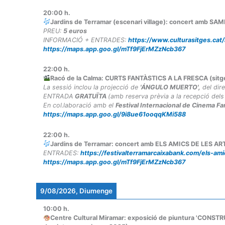
20:00
h.
Jardins de Terramar (escenari village): concert amb SAM
PREU:
5 euros
INFORMACIÓ + ENTRADES:
https://www.culturasitges.cat
https://maps.app.goo.gl/mTf9FjErMZzNcb367
22:00
h.
Racó de la Calma: CURTS FANTÀSTICS A LA FRESCA (sitg
La sessió inclou la projecció de
'ÁNGULO MUERTO',
del dir
ENTRADA
GRATUÏTA
(amb reserva prèvia a la recepció del
En col.laboració amb el
Festival Internacional de Cinema Fa
https://maps.app.goo.gl/9i8ue61ooqqKMi588
22:00
h.
Jardins de Terramar: concert amb ELS AMICS DE LES ARTS
ENTRADES:
https://festivalterramarcaixabank.com/els-am
https://maps.app.goo.gl/mTf9FjErMZzNcb367
9/08/2026, Diumenge
10:00
h.
Centre Cultural Miramar: exposició de piuntura 'CONST