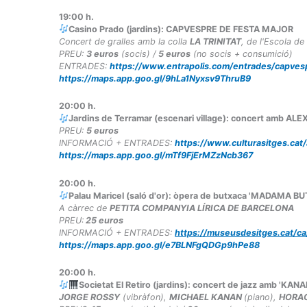
19:00
h.
Casino Prado (jardins): CAPVESPRE DE FESTA MAJOR
Concert de gralles amb la colla
LA TRINITAT
, de l'Escola de
PREU:
3 euros
(socis) /
5 euros
(no socis + consumició)
ENTRADES:
https://www.entrapolis.com/entrades/capves
https://maps.app.goo.gl/9hLa1Nyxsv9ThruB9
20:00
h.
Jardins de Terramar (escenari village): concert amb ALE
PREU:
5 euros
INFORMACIÓ + ENTRADES:
https://www.culturasitges.cat
https://maps.app.goo.gl/mTf9FjErMZzNcb367
20:00
h.
Palau Maricel (saló d'or): òpera de butxaca 'MADAMA BU
A càrrec de
PETITA COMPANYIA LÍRICA DE BARCELONA
PREU:
25 euros
INFORMACIÓ + ENTRADES:
https://museusdesitges.cat/c
https://maps.app.goo.gl/e7BLNFgQDGp9hPe88
20:00
h.
Societat El Retiro (jardins): concert de jazz amb 'K
JORGE ROSSY
(vibràfon),
MICHAEL KANAN
(piano),
HORA